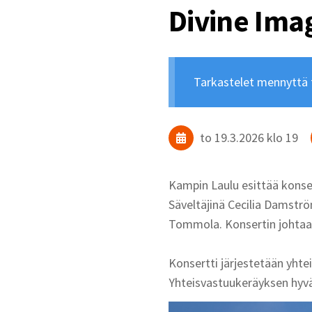
Divine Ima
Tarkastelet mennyttä
to 19.3.2026
klo 19
Kampin Laulu esittää konser
Säveltäjinä Cecilia Damstr
Tommola. Konsertin johtaa
Konsertti järjestetään yht
Yhteisvastuukeräyksen hyvä