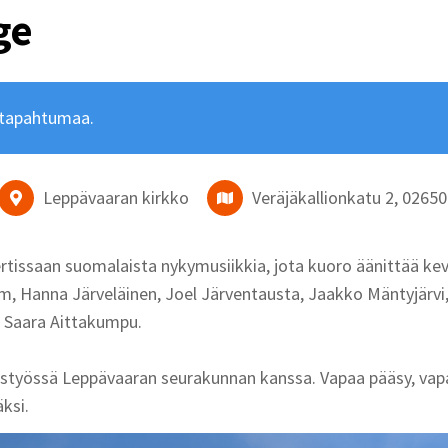
ge
 tapahtumaa.
Leppävaaran kirkko
Veräjäkallionkatu 2, 0265
tissaan suomalaista nykymusiikkia, jota kuoro äänittää kevä
öm, Hanna Järveläinen, Joel Järventausta, Jaakko Mäntyjärvi
 Saara Aittakumpu.
eistyössä Leppävaaran seurakunnan kanssa. Vapaa pääsy, v
ksi.