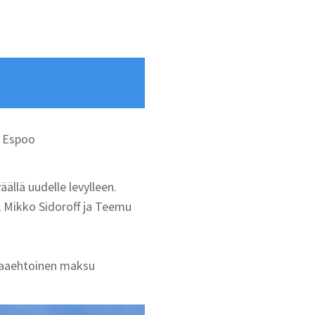
0 Espoo
ällä uudelle levylleen.
, Mikko Sidoroff ja Teemu
apaaehtoinen maksu