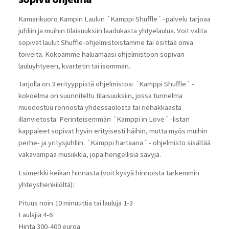
Kamarikuoro Kampin Laulun ´Kamppi Shuffle´ -palvelu tarjoaa
juhliin ja muihin tilaisuuksiin laadukasta yhtyelaulua. Voit valita
sopivat laulut Shuffle-ohjelmistoistamme tai esittää omia
toiveita. Kokoamme haluamaasi ohjelmistoon sopivan
lauluyhtyeen, kvartetin tai isomman.
Tarjolla on 3 erityyppistä ohjelmistoa: ´Kamppi Shuffle´ -
kokoelma on suunniteltu tilaisuuksiin, jossa tunnelma
muodostuu rennosta yhdessäolosta tai riehakkaasta
illanvietosta. Perinteisemmän ´Kamppi in Love´ -listan
kappaleet sopivat hyvin erityisesti häihin, mutta myös muihin
perhe- ja yritysjuhliin. ´Kamppi hartaana´ - ohjelmisto sisältää
vakavampaa musiikkia, jopa hengellisiä sävyjä.
Esimerkki keikan hinnasta (voit kysyä hinnoista tarkemmin
yhteyshenkilöltä):
Pituus noin 10 minuuttia tai lauluja 1-3
Laulajia 4-6
Hinta 300-400 euroa