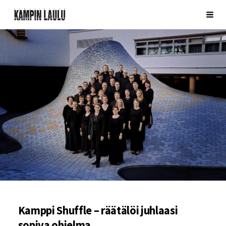
Siirry
Kamarikuoro Kampin Laulu
Vali
sivun
sisältöön
Kamppi Shuffle – räätälöi juhlaasi
sopiva ohjelma