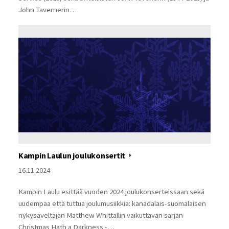
John Tavernerin…
Kampin Laulun joulukonsertit
16.11.2024
Kampin Laulu esittää vuoden 2024 joulukonserteissaan sekä
uudempaa että tuttua joulumusiikkia: kanadalais-suomalaisen
nykysäveltäjän Matthew Whittallin vaikuttavan sarjan
Christmas Hath a Darkness -…