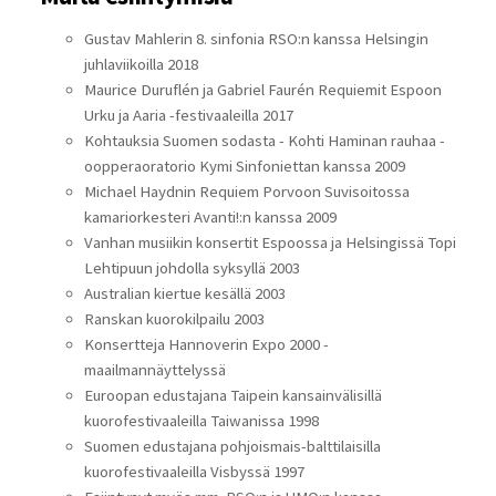
Gustav Mahlerin 8. sinfonia RSO:n kanssa Helsingin
juhlaviikoilla 2018
Maurice Duruflén ja Gabriel Faurén Requiemit Espoon
Urku ja Aaria -festivaaleilla 2017
Kohtauksia Suomen sodasta - Kohti Haminan rauhaa -
oopperaoratorio Kymi Sinfoniettan kanssa 2009
Michael Haydnin Requiem Porvoon Suvisoitossa
kamariorkesteri Avanti!:n kanssa 2009
Vanhan musiikin konsertit Espoossa ja Helsingissä Topi
Lehtipuun johdolla syksyllä 2003
Australian kiertue kesällä 2003
Ranskan kuorokilpailu 2003
Konsertteja Hannoverin Expo 2000 -
maailmannäyttelyssä
Euroopan edustajana Taipein kansainvälisillä
kuorofestivaaleilla Taiwanissa 1998
Suomen edustajana pohjoismais-balttilaisilla
kuorofestivaaleilla Visbyssä 1997