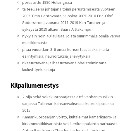
perustettu 1990 Helsingissä
taiteellisena johtajana toimi perustamisesta vuoteen
2005 Timo Lehtovaara, vuosina 2005-2010 Eric-Olof
Söderström, vuosina 2011-2019 Kari Turunen ja
syksystä 2019 alkaen Saara Aittakumpu
nykyisin noin 40 laulajaa, joista suurimmalla osalla vahva
musiikkitausta
pitää vuosittain 3-6 omaa konserttia, lisäksi muita
esiintymisiä, nauhoituksia ja levytyksiä
rikastuttavana ja ihastuttavana oheistoimintana
lauluyhtyekeikkoja
Kilpailumenestys
2. sija sekä sekakuorosarjassa että vanhan musiikin
sarjassa Tallinnan kansainvälisessä kuorokilpailussa
2015
Kamarikuorosarjan voitto, kultaleimat kamarikuoro- ja
kirkkomusiikkisarjoista sekä erikoispalkinto parhaasta
Anton Brucknerin Christus factus est -teoksen