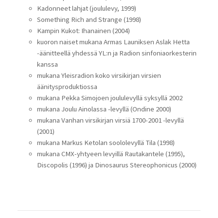
Kadonneet lahjat (joululevy, 1999)
Something Rich and Strange (1998)
Kampin Kukot: Ihanainen (2004)
kuoron naiset mukana Armas Launiksen Aslak Hetta
-äänitteellä yhdessä YL:n ja Radion sinfoniaorkesterin
kanssa
mukana Yleisradion koko virsikirjan virsien
äänitysproduktiossa
mukana Pekka Simojoen joululevyllä syksyllä 2002
mukana Joulu Ainolassa -levyllä (Ondine 2000)
mukana Vanhan virsikirjan virsiä 1700-2001 -levyllä
(2001)
mukana Markus Ketolan soololevyllä Tila (1998)
mukana CMX-yhtyeen levyillä Rautakantele (1995),
Discopolis (1996) ja Dinosaurus Stereophonicus (2000)