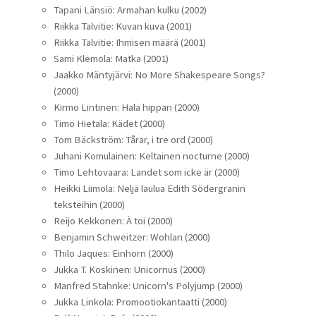
Tapani Länsiö: Armahan kulku (2002)
Riikka Talvitie: Kuvan kuva (2001)
Riikka Talvitie: Ihmisen määrä (2001)
Sami Klemola: Matka (2001)
Jaakko Mäntyjärvi: No More Shakespeare Songs?
(2000)
Kirmo Lintinen: Hala hippan (2000)
Timo Hietala: Kädet (2000)
Tom Bäckström: Tårar, i tre ord (2000)
Juhani Komulainen: Keltainen nocturne (2000)
Timo Lehtovaara: Landet som icke är (2000)
Heikki Liimola: Neljä laulua Edith Södergranin
teksteihin (2000)
Reijo Kekkonen: À toi (2000)
Benjamin Schweitzer: Wohlan (2000)
Thilo Jaques: Einhorn (2000)
Jukka T. Koskinen: Unicornus (2000)
Manfred Stahnke: Unicorn's Polyjump (2000)
Jukka Linkola: Promootiokantaatti (2000)