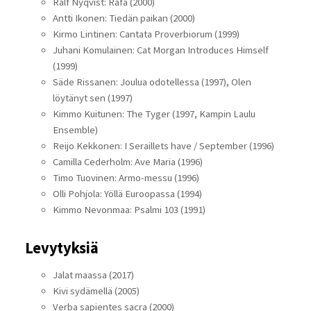
Ralf Nyqvist: Rafa (2000)
Antti Ikonen: Tiedän paikan (2000)
Kirmo Lintinen: Cantata Proverbiorum (1999)
Juhani Komulainen: Cat Morgan Introduces Himself
(1999)
Säde Rissanen: Joulua odotellessa (1997), Olen
löytänyt sen (1997)
Kimmo Kuitunen: The Tyger (1997, Kampin Laulu
Ensemble)
Reijo Kekkonen: I Seraillets have / September (1996)
Camilla Cederholm: Ave Maria (1996)
Timo Tuovinen: Armo-messu (1996)
Olli Pohjola: Yöllä Euroopassa (1994)
Kimmo Nevonmaa: Psalmi 103 (1991)
Levytyksiä
Jalat maassa (2017)
Kivi sydämellä (2005)
Verba sapientes sacra (2000)