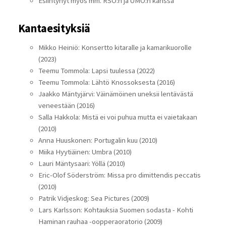
Esiintynyt myös mm. RSO:n ja UMO:n kanssa
Kantaesityksiä
Mikko Heiniö: Konsertto kitaralle ja kamarikuorolle
(2023)
Teemu Tommola: Lapsi tuulessa (2022)
Teemu Tommola: Lähtö Knossoksesta (2016)
Jaakko Mäntyjärvi: Väinämöinen uneksii lentävästä
veneestään (2016)
Salla Hakkola: Mistä ei voi puhua mutta ei vaietakaan
(2010)
Anna Huuskonen: Portugalin kuu (2010)
Miika Hyytiäinen: Umbra (2010)
Lauri Mäntysaari: Yöllä (2010)
Eric-Olof Söderström: Missa pro dimittendis peccatis
(2010)
Patrik Vidjeskog: Sea Pictures (2009)
Lars Karlsson: Kohtauksia Suomen sodasta - Kohti
Haminan rauhaa -oopperaoratorio (2009)